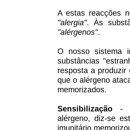
A estas reacções 
"alergia"
. Às subst
"alérgenos"
.
O nosso sistema i
substâncias "estran
resposta a produzi
que o alérgeno ataca
memorizados.
Sensibilização
- Q
alérgeno, diz-se es
imunitário memorizo