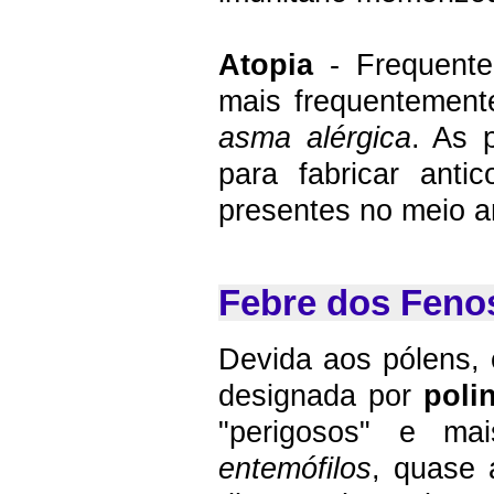
Atopia
- Frequentem
mais frequentement
asma alérgica
. As 
para fabricar ant
presentes no meio am
Febre dos Feno
Devida aos pólens, 
designada por
poli
"perigosos" e ma
entemófilos
, quase 