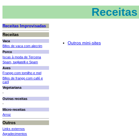
Receitas
Receitas Improvisadas
Receitas
Vaca
Outros mini-sites
Bifes de vaca com alecrim
Porco
Iscas à moda de Tercena
Spam, tagliatelli e Spam
Aves
Frango com tomilho e mel
Bifes de frango com café e
caril
Vegetariana
-
Outras receitas
-
Micro-receitas
Arroz
Outros
Links externos
Agradecimentos